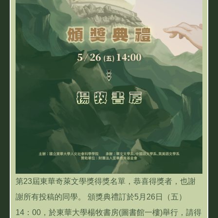
第23屆東華奇萊文學獎得獎名單，恭喜得獎者，也謝
謝所有投稿的同學。 頒獎典禮訂於5月26日（五）
14：00，於東華大學楊牧書房(圖書館一樓)舉行，請得