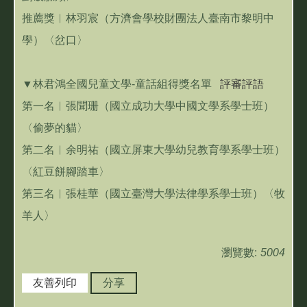
推薦獎︱林羽宸（方濟會學校財團法人臺南市黎明中
學）〈岔口〉
▼林君鴻全國兒童文學-童話組得獎名單
評審評語
第一名︱張聞珊（國立成功大學中國文學系學士班）
〈偷夢的貓〉
第二名︱余明祐（國立屏東大學幼兒教育學系學士班）
〈紅豆餅腳踏車〉
第三名︱張桂華（國立臺灣大學法律學系學士班）〈牧
羊人〉
瀏覽數:
5004
友善列印
分享