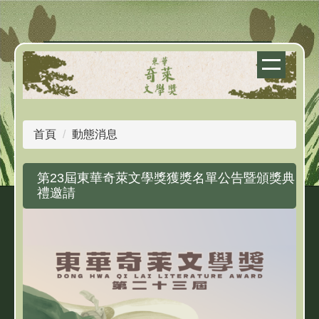
跳
到
主
要
內
容
區
首頁
動態消息
第23屆東華奇萊文學獎獲獎名單公告暨頒獎典
禮邀請