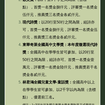
點），首獎一名獎金捌仟元，評審獎一名奬金
伍仟元，推薦獎三名奬金各貳仟元。
現代詩獎：
以20行至50行之間為限，組詩亦
可，首獎一名獎金捌仟元，評審獎一名奬金伍
仟元，推薦獎三名奬金各貳仟元。
東華奇萊全國高中文學獎：本年度徵選現代詩
獎：
全國高中在學學生皆可參加。以20行至
50行之間為限，組詩亦可。首獎一名獎金壹
萬元，評審獎一名奬金陸仟元，推薦獎若干名
奬金各貳仟元。
林君鴻全國兒童文學-童話獎：
全國高中以上
在學學生皆可參加。以2千字以內為限（含標
點）
，
優選前三名
。
備註：1~3項次須為國立東華大學各學制具正式學籍在