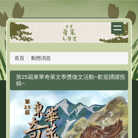
跳
到
主
要
內
容
區
首頁
動態消息
第25屆東華奇萊文學獎徵文活動~歡迎踴躍投
稿~