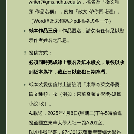
writer@gms.ndhu.edu.tw
，檔名為『徵文種
類-作品名稱』，例如『散文-帶你回花蓮』。
（Word檔及未鎖碼之pdf檔格式各一份）
紙本作品三份：
作品匿名，請勿有任何足以顯
示作者姓名之訊息。
投稿方式：
必須同時完成線上報名及紙本繳交，最後以收
到紙本為準，截止日以郵戳日期為憑。
紙本裝袋後信封上請註明「東華奇萊文學獎-
徵文種類」收（例如：東華奇萊文學獎-短篇
小說 收）。
A.親送，2025年4月8日(星期
二
)
下午5時前逕
投至國立東華大學人社一館A201室。
B.以掛號郵寄，974301花蓮縣壽豐鄉大學路