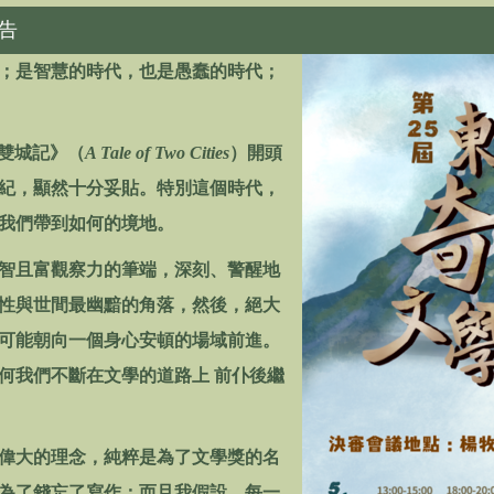
告
；是智慧的時代，也是愚蠢的時代；
在《雙城記》（
A Tale of Two Cities
）開頭
紀，顯然十分妥貼。特別這個時代，
我們帶到如何的境地。
且富觀察力的筆端，深刻、警醒地
性與世間最幽黯的角落，然後，絕大
可能朝向一個身心安頓的場域前進。
何我們不斷在文學的道路上 前仆後繼
大的理念，純粹是為了文學獎的名
為了錢忘了寫作；而且我假設，每一