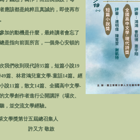
者應該都是純粹且真誠的，即使再市
。
加的動機是什麼，最終讀者會忘了
總是指向前面所言，一個身心安頓的
們收到現代詩35篇，短篇小說19
49篇、林君鴻兒童文學-童話14篇。經
說11篇，散文14篇、全國高中文學-
秀的文學創作者進行公開講評（場次、
聽，並交流文學經驗。
五屆總召集人
 敬啟