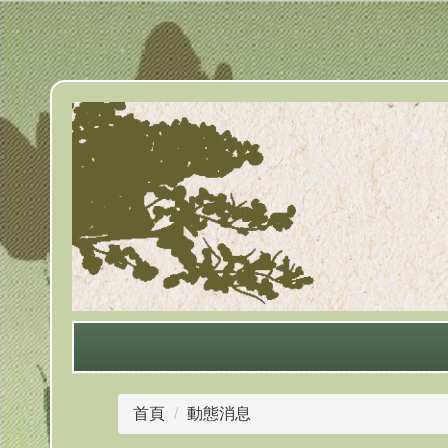
跳
到
主
要
內
容
區
首頁
動態消息