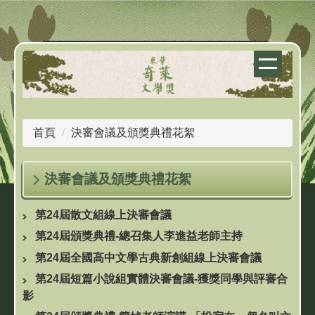
跳
到
主
要
內
容
區
首頁
決審會議及頒獎典禮花絮
決審會議及頒獎典禮花絮
第24屆散文組線上決審會議
第24屆頒獎典禮-總召集人李進益老師主持
第24屆全國高中文學古典新創組線上決審會議
第24屆短篇小說組實體決審會議-獲獎同學與評審合
影