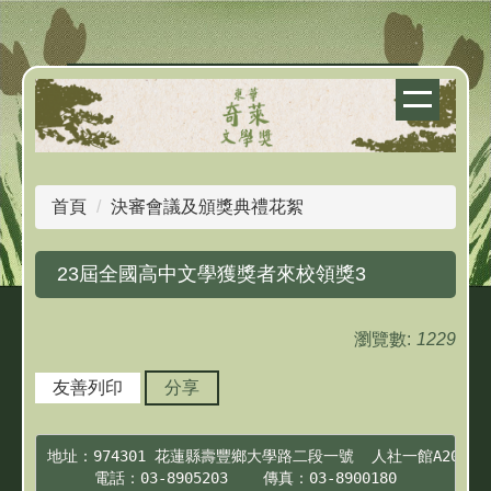
跳
到
主
要
內
容
區
首頁
決審會議及頒獎典禮花絮
23屆全國高中文學獲獎者來校領獎3
瀏覽數:
1229
友善列印
分享
地址：974301 花蓮縣壽豐鄉大學路二段一號  人社一館A201

電話：03-8905203    傳真：03-8900180
