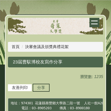
跳
到
主
要
內
容
區
首頁
決審會議及頒獎典禮花絮
23屆曹馭博校友寫作分享
瀏覽數:
1235
友善列印
分享
地址：974301 花蓮縣壽豐鄉大學路二段一號  人社一館A201

電話：03-8905203    傳真：03-8900180
