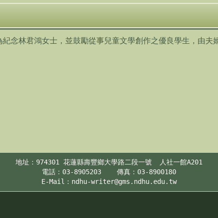
為紀念林君鴻女士，並鼓勵從事兒童文學創作之優良學生，由夫婿
地址：974301 花蓮縣壽豐鄉大學路二段一號  人社一館A201

電話：03-8905203    傳真：03-8900180
