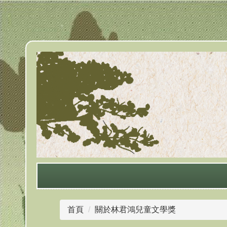
跳
到
主
要
內
容
區
首頁
關於林君鴻兒童文學獎