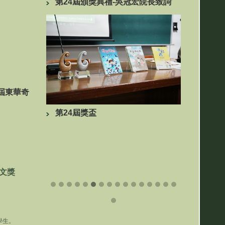
冠宏院長致詞
23屆吳
23屆短篇小說組獲獎者與評審合影
6屆東華奇
23屆古
23屆總召集人王君琦老師主持
文獎
學生。