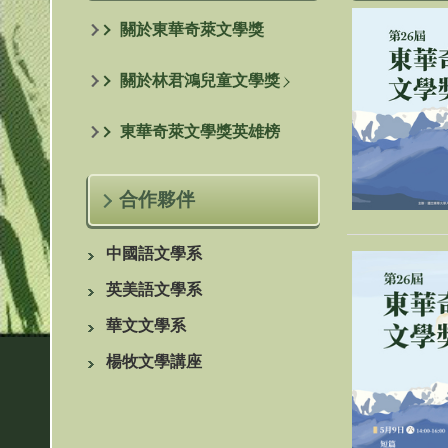
關於東華奇萊文學獎
關於林君鴻兒童文學獎
東華奇萊文學獎英雄榜
合作夥伴
頒獎典禮-廖慶華主任秘書頒
第24屆頒獎典禮-徐輝明校長頒發
中國語文學系
組推薦獎2
文組評審獎
英美語文學系
華文文學系
楊牧文學講座