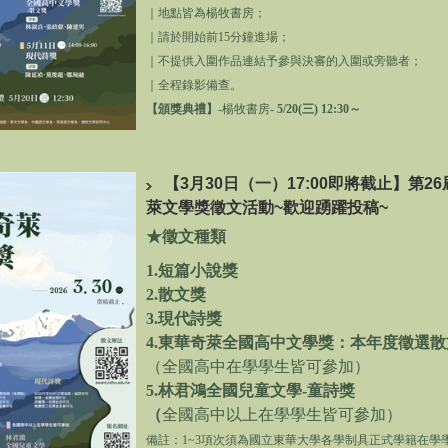
第24屆頒獎典禮-吳
｜地點皆為楊牧書房；
散
第24屆頒獎典禮-吳冠宏院長頒發現
｜
請於開始前15分鐘進場；
代詩組推薦獎
｜
不提供入圍作品連結予參與決審的入圍或旁聽者；
｜
全程錄影備查。
【頒獎典禮】
-楊牧書房-
5/20(三) 12:30～
【3月30日（一）17:00即將截止】第2
萊文學獎徵文活動~歡迎踴躍投稿~
第24屆獎盃
★徵文種類
1.短篇小說獎
散
第24屆頒獎典禮-徐輝明校長頒發散
2.散文獎
文組首獎
3.現代詩獎
4.
東華奇萊全國高中文學獎：本年度徵選散
（全國高中在學學生皆可參加）
5.
林君鴻全國兒童文學-童詩獎
（
全國高中以上在學學生皆可參加）
備註：1~3項次須為國立東華大學各學制具正式學籍在學