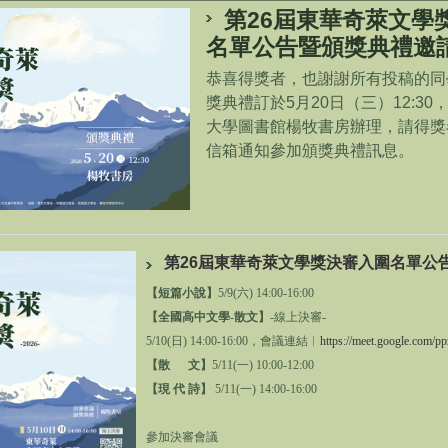
第26屆東華奇萊文學
名單公告暨頒獎典禮邀
恭喜得獎者，也謝謝所有投稿的同
獎典禮訂於5月20日（三）12:30
大學圖書館楊牧書房辦理，請得獎
信箱通知參加頒獎典禮訊息。
散
第24屆頒獎典禮-林燕淑副院長頒發
第24屆頒獎典禮-徐
全國高中文學古典新創組推薦獎
第26屆東華奇萊文學獎決審入圍名單公
【短篇小說】
5/9(六) 14:00-16:00
【全國高中文學-散文】
-線上決審-
5/10(日) 14:00-16:00，會議連結︱
https://meet.google.com/
pp
【散 文】
5/11(一) 10:00-12:00
【現 代 詩】
5/11(一) 14:00-16:00
參加決審會議