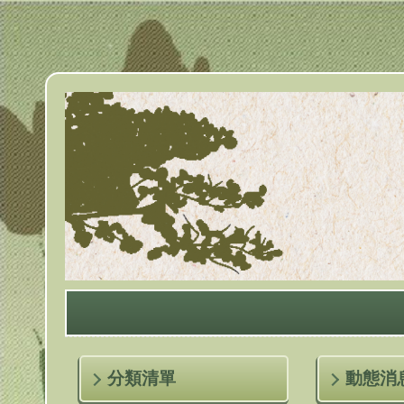
跳
到
主
要
內
容
區
分類清單
動態消