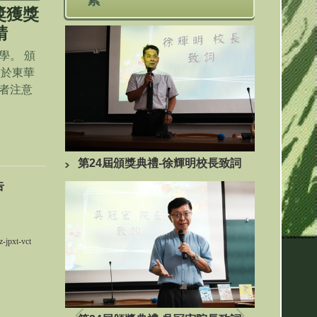
獎獲獎
請
學。 頒
，於東華
者注意
輝明校長致詞
23屆林
23屆散文組獲獎者與評審、召集人
告
合影
z-jpxt-vct