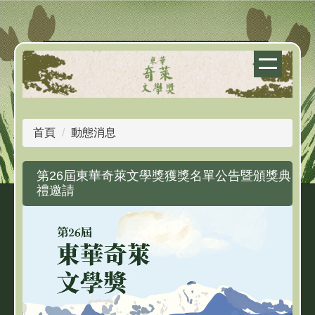
跳
到
主
要
內
容
區
首頁
動態消息
第26屆東華奇萊文學獎獲獎名單公告暨頒獎典
禮邀請