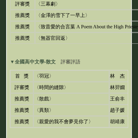
評審獎
〈
三幕劇
〉
推薦獎
〈
金澤的雪下了一早上
〉
推薦獎
〈
致昔愛的合言葉 A Poem About the High Prieste
推薦獎
〈
無器官回返
〉
▼
全國高中文學-散文
評審評語
首 獎
〈羽冠〉
林 杰（國
評審獎
〈時間的縫隙〉
林羿嫺（國
推薦獎
〈散戲〉
王俞丰（國
推薦獎
〈異類〉
趙子媛（新
推薦獎
〈親愛的我不會夢見你了〉
胡靖康（國