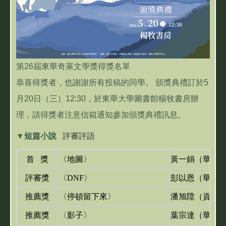
第26屆東華奇萊文學獎得獎名單
恭喜得獎者，也謝謝所有投稿的同學。 頒獎典禮訂於5
月20日（三）12:30，於東華大學圖書館楊牧書房辦
理，請得獎者注意信箱通知參加頒獎典禮訊息。
▼
短篇小說
評審評語
首 獎
〈地圖〉
黃一娟
（華文
評審獎
〈DNF〉
彭以恩
（華文
推薦獎
〈停頓留下來〉
潘旭陞
（資工
推薦獎
〈影子〉
葉宗達
（華文