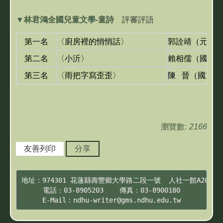
▼
林君鴻全國兒童文學-童詩
評審評語
第一名
〈廚房裡的悄悄話〉
郭詮靖（元智
第二名
〈小沂〉
賴相儒（國立
第三名
〈雨把字寫歪歪〉
陳 晉（國立臺
瀏覽數:
2166
友善列印
分享
地址：974301 花蓮縣壽豐鄉大學路二段一號  人社一館A201

電話：03-8905203    傳真：03-8900180
