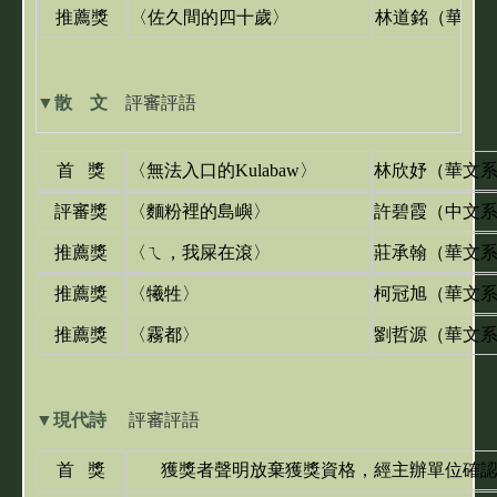
推薦獎
〈佐久間的四十歲〉
林道銘
（華文
▼
散 文
評審評語
首 獎
〈
無法入口的Kulabaw
〉
林欣妤
（華文
評審獎
〈
麵粉裡的島嶼
〉
許碧霞
（中文
推薦獎
〈
ㄟ，我屎在滾
〉
莊承翰
（華文
推薦獎
〈
犧牲
〉
柯冠旭
（華文
推薦獎
〈
霧都
〉
劉哲源
（華文
▼
現代詩
評審評語
首 獎
獲獎者聲明放棄獲獎資格，經主辦單位確